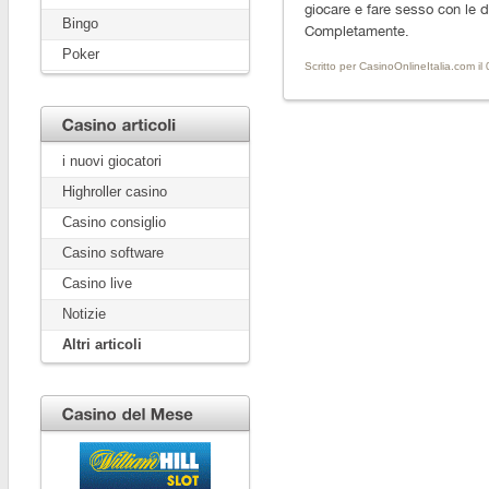
giocare e fare sesso con le 
Bingo
Completamente.
Poker
Scritto per CasinoOnlineItalia.com il
i nuovi giocatori
Highroller casino
Casino consiglio
Casino software
Casino live
Notizie
Altri articoli