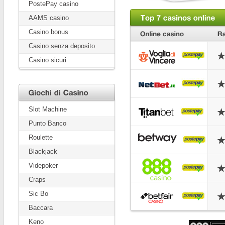
PostePay casino
AAMS casino
Casino bonus
Casino senza deposito
Casino sicuri
Slot Machine
Punto Banco
Roulette
Blackjack
Videpoker
Craps
Sic Bo
Baccara
Keno