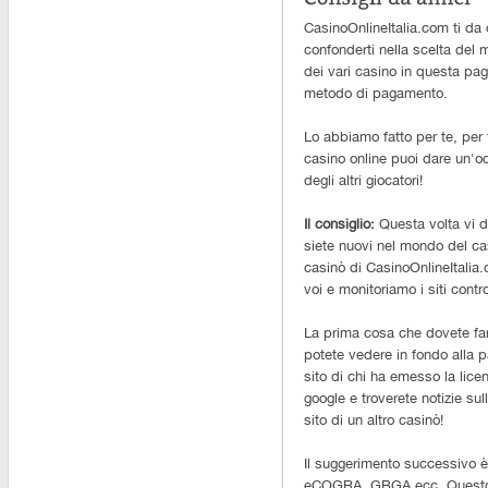
CasinoOnlineItalia.com ti da 
confonderti nella scelta del m
dei vari casino in questa pa
metodo di pagamento.
Lo abbiamo fatto per te, per 
casino online puoi dare un'oc
degli altri giocatori!
Il consiglio:
Questa volta vi d
siete nuovi nel mondo del cas
casinò di CasinoOnlineItalia
voi e monitoriamo i siti contr
La prima cosa che dovete fare
potete vedere in fondo alla p
sito di chi ha emesso la licen
google e troverete notizie sul
sito di un altro casinò!
Il suggerimento successivo è 
eCOGRA, GBGA ecc. Questo vi