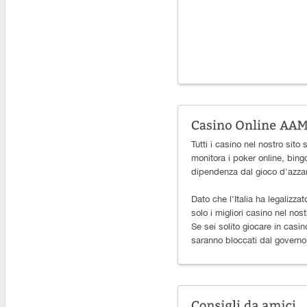
Tutti i casino nel nostro sito 
monitora i poker online, bingo
dipendenza dal gioco d'azzar
Dato che l'Italia ha legalizza
solo i migliori casino nel nos
Se sei solito giocare in casin
saranno bloccati dal governo e