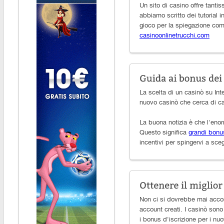
Un sito di casino offre tanti
abbiamo scritto dei tutorial 
gioco per la spiegazione compl
casinoonlinetrucchi.com
La scelta di un casinò su Int
nuovo casinò che cerca di catt
La buona notizia è che l'enor
Questo significa
grandi bonu
incentivi per spingervi a sce
Non ci si dovrebbe mai accon
account creati. I casinò sono
i bonus d'iscrizione per i nuo