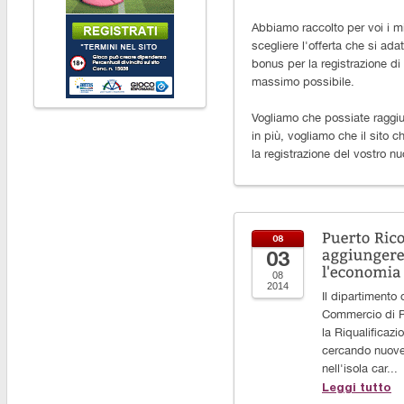
Abbiamo raccolto per voi i mi
scegliere l'offerta che si ada
bonus per la registrazione di
massimo possibile.
Vogliamo che possiate raggiun
in più, vogliamo che il sito c
la registrazione del vostro n
08
03
08
2014
Il dipartimento
Commercio di Pu
la Riqualificaz
cercando nuove 
nell'isola car...
Leggi tutto